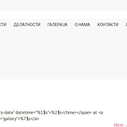
СТИ
ДЕЛАТНОСТИ
ГАЛЕРИЈА
О НАМА
КОНТАКТИ
ntry-date" datetime="%1$s">%2$s</time></span> at <a
="gallery">%7$s</a>
Next