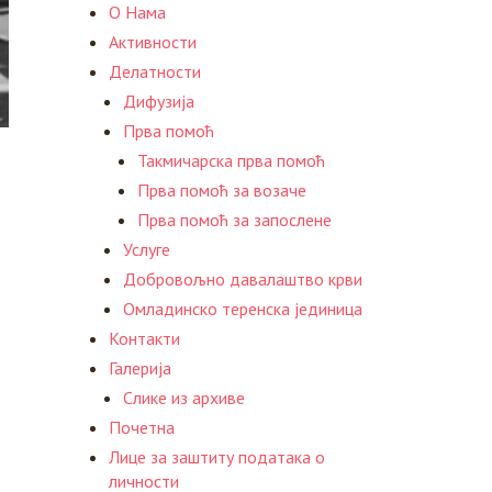
О Нама
Активности
Делатности
Дифузија
Прва помоћ
Такмичарска прва помоћ
Прва помоћ за возаче
Прва помоћ за запослене
Услуге
Добровољно давалаштво крви
Омладинско теренска јединица
Контакти
Галерија
Слике из архиве
Почетна
Лице за заштиту података о
личности