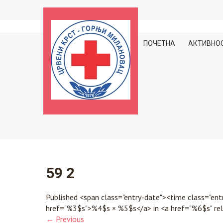
Skip
to
content
ПОЧЕТНА
АКТИВНО
59 2
Published <span class="entry-date"><time class="e
href="%3$s">%4$s × %5$s</a> in <a href="%6$s" rel
←
Previous