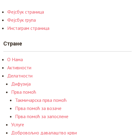
Фејсбук страница
Фејсбук група
Инстаграм страница
Стране
О Нама
Активности
Делатности
Дифузија
Прва помоћ
Такмичарска прва помоћ
Прва помоћ за возаче
Прва помоћ за запослене
Услуге
Добровољно давалаштво крви