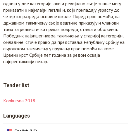
одвија у две категорије, али и ревијално своје знање могу
приказати и најмлађи, петлићи, који припадају узрасту до
четвртог разреда основне школе. Поред прве помоћи, на
државном такмичењу своје вештине приказују и чланови
тима за реалистички приказ повреда, стања и обољења.
Победник највишег нивоа такмичења у старијој категорији,
омладине, стиче право да представља Републику Србију на
европском такмичењу у пружању прве помоћи на коме
Црвени крст Србије пет година за редом осваја
најпрестижнији пехар.
Tender list
Кonkursna 2018
Languages