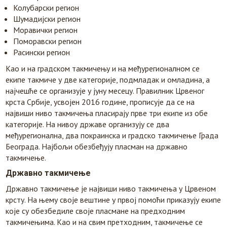
Колубарски регион
Шумадијски регион
Моравички регион
Поморавски регион
Расински регион
Као и на градском такмичењу и на међурегионалном се
екипе такмиче у две категорије, подмладак и омладина, а
најчешће се организује у јуну месецу. Правилник Црвеног
крста Србије, усвојен 2016 године, прописује да се на
највиши ниво такмичења пласирају прве три екипе из обе
категорије. На нивоу државе организују се два
међурегионална, два покраинска и градско такмичење Града
Београда. Најбољи обезбеђују пласман на државно
такмичење.
Државно такмичење
Државно такмичење је највиши ниво такмичења у Црвеном
крсту. На њему своје вештине у првој помоћи приказују екипе
које су обезбедиле своје пласмане на предходним
такмичењима. Као и на свим претходним, такмичење се