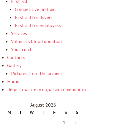
First aid
Competitive first aid
First aid for drivers
First aid for employess
Services
Voluntary blood donation
Youth unit
Contacts
Gallery
Pictures from the archive
Home
Лице за заштиту података о личности
August 2026
M
T
W
T
F
S
S
1
2