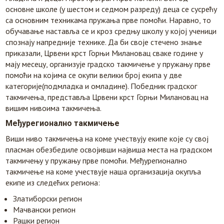
основне школе (у шестом и седмом разреду) деца се сусрећу
са основним техникама пружања прве помоћи. Наравно, то
обучавање наставља се и кроз средњу школу у којој ученици
спознају напредније технике. Да би своје стечено знање
приказали, Црвени крст Горњи Милановац сваке године у
мају месецу, организује градско такмичење у пружању прве
помоћи на којима се окупи велики број екипа у две
категорије(подмладка и омладине). Победник градског
такмичења, представља Црвени крст Горњи Милановац на
вишим нивоима такмичења.
Међурегионално такмичење
Виши ниво такмичења на коме учествују екипе које су свој
пласман обезбедиле освојивши највиша места на градском
такмичењу у пружању прве помоћи. Међурегионално
такмичење на коме учествује наша организација окупља
екипе из следећих региона:
Златиборски регион
Мачвански регион
Рашки регион