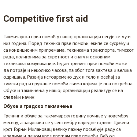
Competitive first aid
Такмичарска прва помоћ у нашој организацији негује се дуги
низ година. Поред техника прве помоћи, екипе се сусрећу и
са кондиционим припремама, техникама транспорта, тимског
рада, полигонима за спретност и снагу и основним
техникама комуникације. Један тренинг прве помоћи може
да потраје и неколико часова, па због тога захтева и велика
одрицања. Развија истовремено дух и тело и осећај за
тимски рад и пружање помоћи свима којима је она потребна.
Обуке и такмичења у нашој организацији реализују се на
следећи начин:
Обуке и градско такмичење
Тренинг и обуке за такмичарску годину почиње у новембру
месецу, а завршава се у септембру наредне године. Црвени
крст Горњи Милановац велику пажњу посвећује раду са
младима и децом кроз програм прве помоћи. Већ од