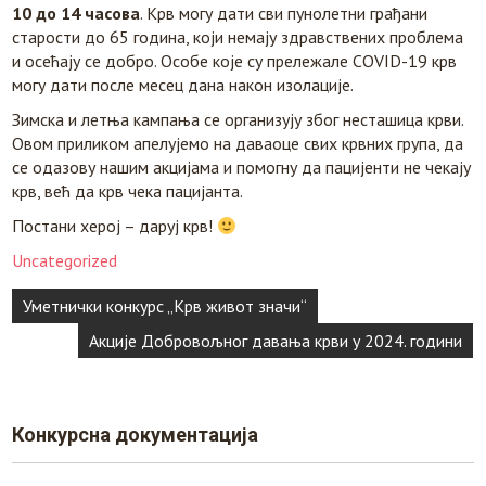
10
до
14
часова
. Крв могу дати сви пунолетни грађани
старости до 65 година, који немају здравствених проблема
и осећају се добро. Особе које су прележале COVID-19 крв
могу дати после месец дана након изолације.
Зимска и летња кампања се организују због несташица крви.
Овом приликом апелујемо на даваоце свих крвних група, да
се одазову нашим акцијама и помогну да пацијенти не чекају
крв, већ да крв чека пацијанта.
Постани херој – даруj крв!
Uncategorized
Кретање
Уметнички конкурс „Крв живот значи“
чланка
Акције Добровољног давања крви у 2024. години
Конкурснa документација