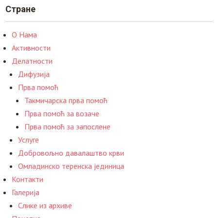
Стране
О Нама
Активности
Делатности
Дифузија
Прва помоћ
Такмичарска прва помоћ
Прва помоћ за возаче
Прва помоћ за запослене
Услуге
Добровољно давалаштво крви
Омладинско теренска јединица
Контакти
Галерија
Слике из архиве