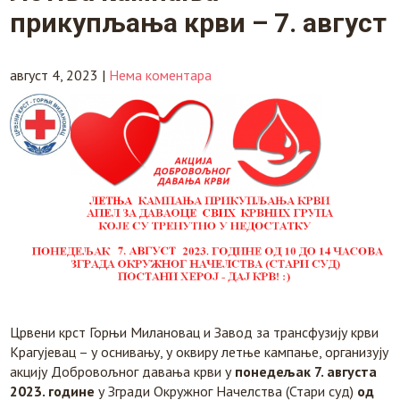
прикупљања крви – 7. август
август 4, 2023
|
Нема коментара
Црвени крст Горњи Милановац и Завод за трансфузију крви
Крагујевац – у оснивању, у оквиру летње кампање, организују
акцију Добровољног давања крви у
понедељак 7. августа
2023. године
у Згради Окружног Начелства (Стари суд)
од