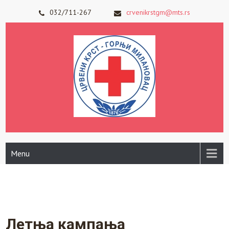
Skip
032/711-267
crvenikrstgm@mts.rs
to
content
Menu
Летња кампања