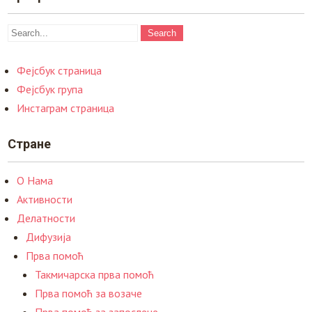
Фејсбук страница
Фејсбук група
Инстаграм страница
Стране
О Нама
Активности
Делатности
Дифузија
Прва помоћ
Такмичарска прва помоћ
Прва помоћ за возаче