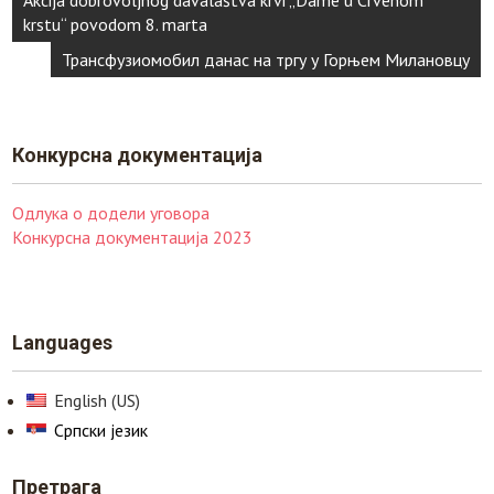
Akcija dobrovoljnog davalaštva krvi „Dame u Crvenom
чланка
krstu“ povodom 8. marta
Трансфузиомобил данас на тргу у Горњем Милановцу
Конкурснa документација
Одлука о додели уговора
Конкурсна документација 2023
Languages
English (US)
Српски језик
Претрага