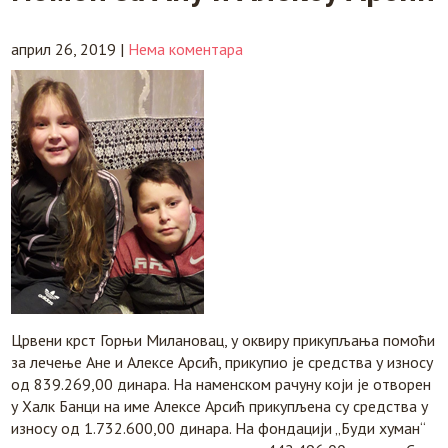
април 26, 2019
|
Нема коментара
Црвени крст Горњи Милановац, у оквиру прикупљања помоћи
за лечење Ане и Алексе Арсић, прикупио је средства у износу
од 839.269,00 динара. На наменском рачуну који је отворен
у Халк Банци на име Алексе Арсић прикупљена су средства у
износу од 1.732.600,00 динара. На фондацији „Буди хуман“