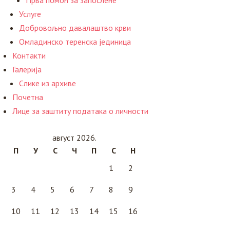
Прва помоћ за запослене
Услуге
Добровољно давалаштво крви
Омладинско теренска јединица
Контакти
Галерија
Слике из архиве
Почетна
Лице за заштиту података о личности
август 2026.
П
У
С
Ч
П
С
Н
1
2
3
4
5
6
7
8
9
10
11
12
13
14
15
16