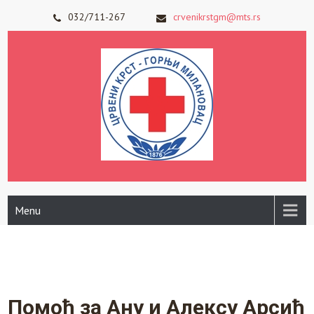
Skip
032/711-267
crvenikrstgm@mts.rs
to
content
Menu
Помоћ за Ану и Алексу Арсић