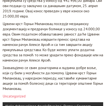
прикупљена су средства у износу од 442.496,00 динара. Сви
ови подаци су закључно са данашњим датумом, 25. април
2019. године. Овај износ преведен у евре износи око
25.000,00 евра.
Црвени крст Горњи Милановац поседује медицинску
документацију и предрачун болнице у износу од 24.000,00
евра. Овим податком обавештавамо јавност да ће Црвени
крст Горњи Милановац извршити пренос средтава на
наменски рачун Алексе Арсић и са тим завршити акцију
прикупљања средстава. Ко буде желео уплати додатна
средства за помоћ то може урадити преко фондације или на
наменски рачун Алексе Арсић.
Захваљујемо се свим донаторима и људима добре воље,
који су били у могућности да помогну. Црвени крст Горњи
Милановац, у наредном периоду, наставиће хуманитарне
акције за помоћ болесној деци са територије општине Горњи
Милановац.
Uncategorized
Кретање